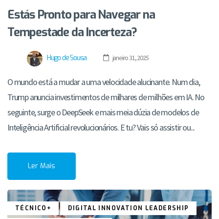
Estás Pronto para Navegar na
Tempestade da Incerteza?
Hugo de Sousa
janeiro 31, 2025
O mundo está a mudar a uma velocidade alucinante. Num dia,
Trump anuncia investimentos de milhares de milhões em IA. No
seguinte, surge o DeepSeek e mais meia dúzia de modelos de
Inteligência Artificial revolucionários. E tu? Vais só assistir ou...
Ler Mais
TÉCNICO+
DIGITAL INNOVATION LEADERSHIP