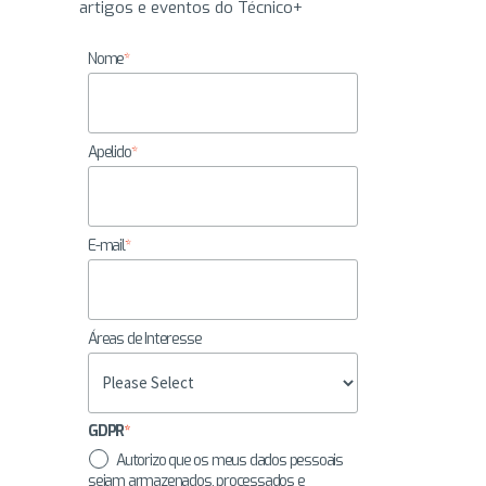
artigos e eventos do Técnico+
Nome
*
Apelido
*
E-mail
*
Áreas de Interesse
GDPR
*
Autorizo que os meus dados pessoais
sejam armazenados, processados e