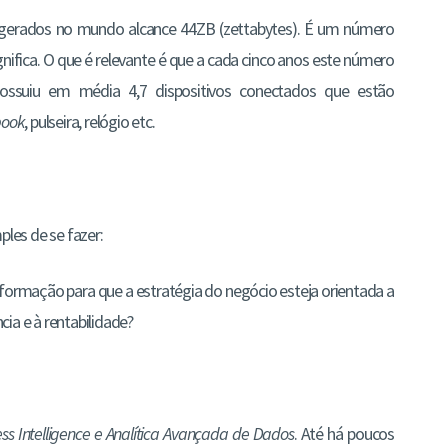
 gerados no mundo alcance 44ZB (zettabytes). É um número
nifica. O que é relevante é que a cada cinco anos este número
possuiu em média 4,7 dispositivos conectados que estão
book
, pulseira, relógio etc.
les de se fazer:
informação para que a estratégia do negócio esteja orientada a
cia e à rentabilidade?
ss Intelligence e Analítica Avançada de Dados
. Até há poucos