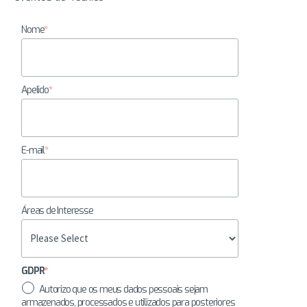
Nome
*
Apelido
*
E-mail
*
Áreas de Interesse
GDPR
*
Autorizo que os meus dados pessoais sejam
armazenados, processados e utilizados para posteriores