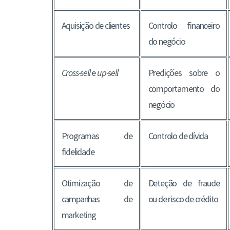
Aquisição de clientes
Controlo financeiro
do negócio
Cross-sell
e
up-sell
Predições sobre o
comportamento do
negócio
Programas de
Controlo de dívida
fidelidade
Otimização de
Deteção de fraude
campanhas de
ou de risco de crédito
marketing