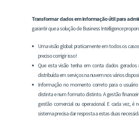
Transformar dados em informação útil para admini
garantir que a solução de Business Intelligence propor
Uma visão global: praticamente em todos os casos 
preciso corrigir isso!
Que esta visão tenha em conta dados gerados 
distribuída em serviços na nuvem nos vários dispositi
Informação no momento correto para o usuário c
distinta e num formato distinto. A gestão finan
gestão comercial ou operacional. E cada vez, é 
sistema precisa dar resposta a estas duas necessid