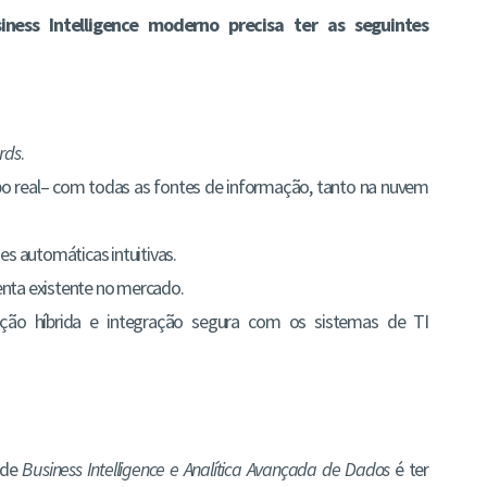
ess Intelligence moderno precisa ter as seguintes
rds
.
 real– com todas as fontes de informação, tanto na nuvem
s automáticas intuitivas.
nta existente no mercado.
ação híbrida e integração segura com os sistemas de TI
 de
Business Intelligence e Analítica Avançada de Dados
é ter