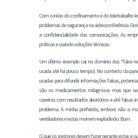
Com o início do confinamento e do teletrabalho l
problemas de segurança na videoconferência. Do
a confidencialidade das comunicações. As empr
práticas e usando soluções técnicas.
Um último exemplo cai no domínio das “fake new
usada até há pouco tempo). No contexto da pande
usadas para difundir informações falsas, potenci
são os medicamentos milagrosos mas que na re
caseiros com resultados aleatórios e até falsas
problema. A minha preferida, embora não a mais
ventiladores e estas morrem explodindo. Bum.
O que os gestores devem fazer perante estas e 