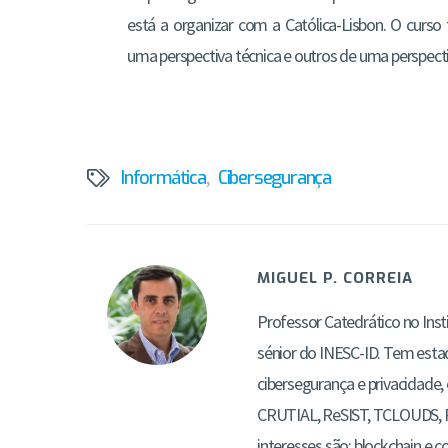
está a organizar com a Católica-Lisbon. O curs
uma perspectiva técnica e outros de uma perspect
Informática
,
Cibersegurança
MIGUEL P. CORREIA
Professor Catedrático no Inst
sénior do INESC-ID. Tem esta
cibersegurança e privacidade,
CRUTIAL, ReSIST, TCLOUDS, PC
interesses são: blockchain e c