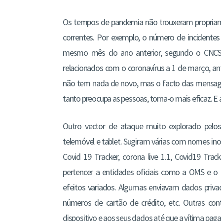
Os tempos de pandemia não trouxeram propriame
correntes. Por exemplo, o número de incident
mesmo mês do ano anterior, segundo o CNCS.
relacionados com o coronavírus a 1 de março, an
não tem nada de novo, mas o facto das mensag
tanto preocupa as pessoas, torna-o mais eficaz. E 
Outro vector de ataque muito explorado pelo
telemóvel e tablet. Sugiram várias com nomes inoc
Covid 19 Tracker, corona live 1.1, Covid19 Tra
pertencer a entidades oficiais como a OMS e o
efeitos variados. Algumas enviavam dados priva
números de cartão de crédito, etc. Outras co
dispositivo e aos seus dados até que a vítima pag