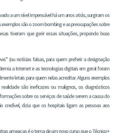
evado a um nível impensável há um anos atrás, surgiram os
is exemplos são o zoom bombing e as preocupações sobre
esas tiveram que gerir essas situações, propondo boas
s” (ou notícias falsas, para quem preferir a designação
mia a Internet e as tecnologias digitais em geral foram
almente letais para quem nelas acreditar. Alguns exemplos
alidade são ineficazes ou malignos, os diagnósticos
 informações sobre os serviços de saúde serem a causa do
 credível, dizia que os hospitais ligam as pessoas aos
outras ameaças é o tema de um novo curso que o Técnico+