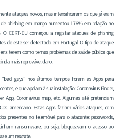
nte ataques novos, mas intensificaram os que já eram
es de phishing em março aumentou 176% em relação ao
 O CERT-EU começou a registar ataques de phishing
tes de este ser detectado em Portugal. O tipo de ataque
ens terem como temas problemas de saúde pública que
ainda mais reprovável claro.
s “bad guys” nos últimos tempos foram as Apps para
entes, e que apelam à sua instalação: Coronavirus Finder,
cker App, Coronavirus map, etc. Algumas até pretendiam
 CDC americano. Estas Apps faziam vários ataques, com
dos presentes no telemóvel para o atacante: passwords,
ntinham ransomware, ou seja, bloqueavam o acesso ao
asse um resgate.