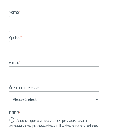
Nome
*
Apelido
*
E-mail
*
Áreas de Interesse
GDPR
*
Autorizo que os meus dados pessoais sejam
armazenados, processados e utilizados para posteriores