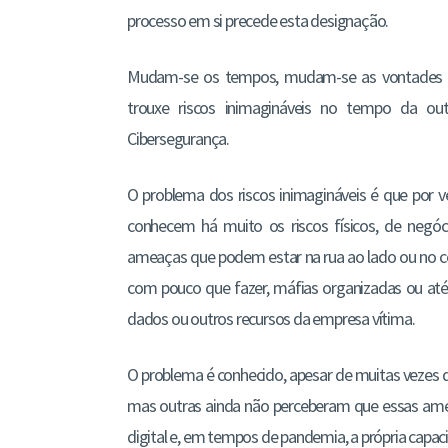
processo em si precede esta designação.
Mudam-se os tempos, mudam-se as vontades e 
trouxe riscos inimagináveis no tempo da o
Cibersegurança.
O problema dos riscos inimagináveis é que por
conhecem há muito os riscos físicos, de negócio
ameaças que podem estar na rua ao lado ou no c
com pouco que fazer, máfias organizadas ou até
dados ou outros recursos da empresa vítima.
O problema é conhecido, apesar de muitas vezes
mas outras ainda não perceberam que essas am
digital e, em tempos de pandemia, a própria capac